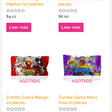
Paletas (20 piezas)
piezas
Valorado
Valorado
$
9.10
$
6.00
en
en
0
0
de
de
Leer más
Leer más
5
5
AGOTADO
AGOTADO
Zumba Goma Mango
Zumba Goma Mora
20 piezas
Azul 20 piezas