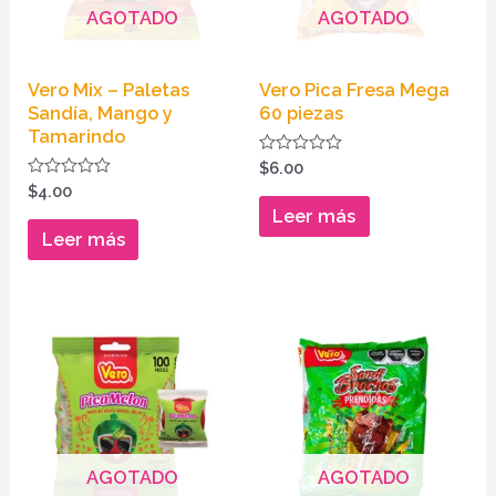
AGOTADO
AGOTADO
Vero Mix – Paletas
Vero Pica Fresa Mega
Sandía, Mango y
60 piezas
Tamarindo
Valorado
$
6.00
en
Valorado
$
4.00
0
en
de
Leer más
0
5
de
Leer más
5
AGOTADO
AGOTADO