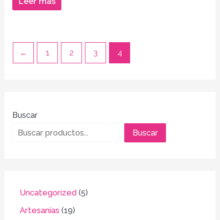
Leer más
5
←
1
2
3
4
Buscar
Buscar
Uncategorized
5
Artesanías
19