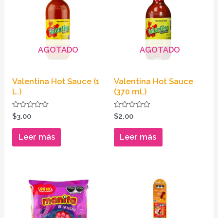
AGOTADO
AGOTADO
Valentina Hot Sauce (1
Valentina Hot Sauce
L.)
(370 ml.)
Valorado
Valorado
$
3.00
$
2.00
en
en
0
0
de
de
Leer más
Leer más
5
5