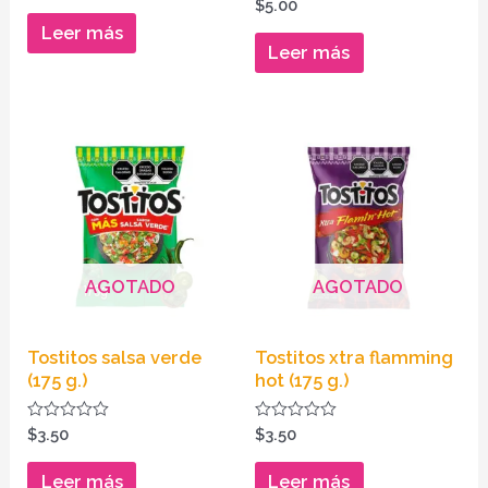
Valorado
$
5.00
0
en
de
Leer más
0
5
de
Leer más
5
AGOTADO
AGOTADO
Tostitos salsa verde
Tostitos xtra flamming
(175 g.)
hot (175 g.)
Valorado
Valorado
$
3.50
$
3.50
en
en
0
0
de
de
Leer más
Leer más