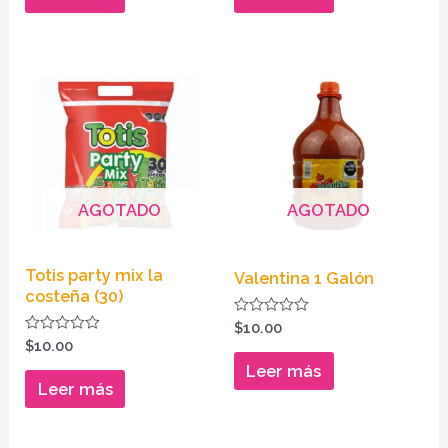
5
5
AGOTADO
AGOTADO
Totis party mix la
Valentina 1 Galón
costeña (30)
Valorado
$
10.00
en
Valorado
$
10.00
0
en
de
Leer más
0
5
de
Leer más
5