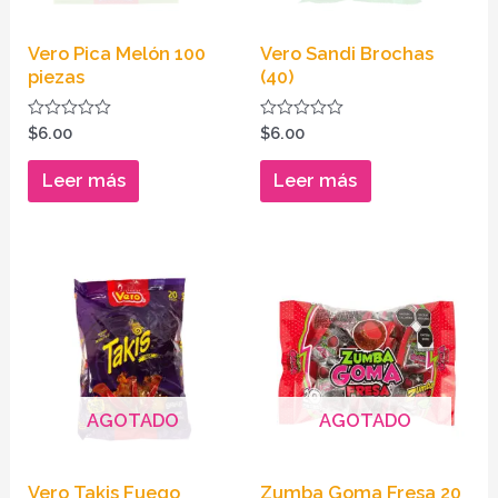
Vero Pica Melón 100
Vero Sandi Brochas
piezas
(40)
Valorado
Valorado
$
6.00
$
6.00
en
en
0
0
de
de
Leer más
Leer más
5
5
AGOTADO
AGOTADO
Vero Takis Fuego
Zumba Goma Fresa 20