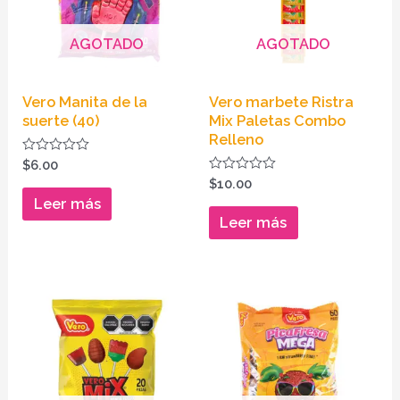
AGOTADO
AGOTADO
Vero Manita de la
Vero marbete Ristra
suerte (40)
Mix Paletas Combo
Relleno
Valorado
$
6.00
en
Valorado
$
10.00
0
en
de
Leer más
0
5
de
Leer más
5