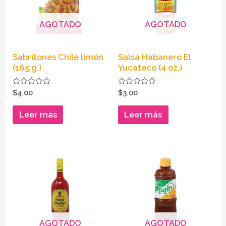
AGOTADO
AGOTADO
Sabritones Chile limón
Salsa Habanero El
(165 g.)
Yucateco (4 oz.)
Valorado
Valorado
$
4.00
$
3.00
en
en
0
0
de
de
Leer más
Leer más
5
5
AGOTADO
AGOTADO