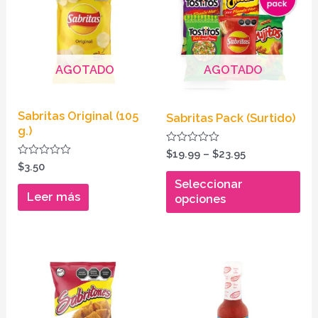
through
tie
$23.95
múl
var
AGOTADO
AGOTADO
La
opc
se
Sabritas Original (105
Sabritas Pack (Surtido)
pu
g.)
ele
Valorado
$
19.99
–
$
23.95
en
en
Valorado
$
3.50
0
en
de
Seleccionar
la
0
5
de
Leer más
opciones
pág
5
de
pr