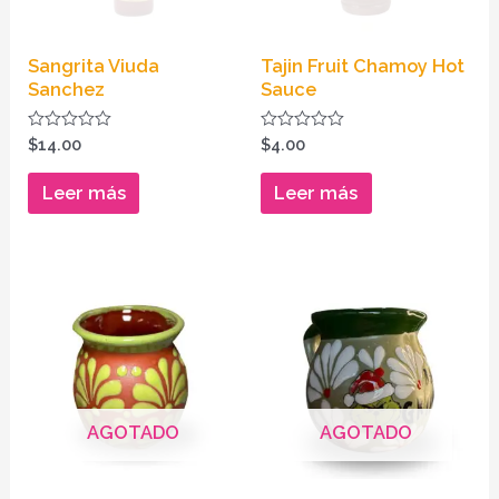
Sangrita Viuda
Tajin Fruit Chamoy Hot
Sanchez
Sauce
Valorado
Valorado
$
14.00
$
4.00
en
en
0
0
de
de
Leer más
Leer más
5
5
AGOTADO
AGOTADO