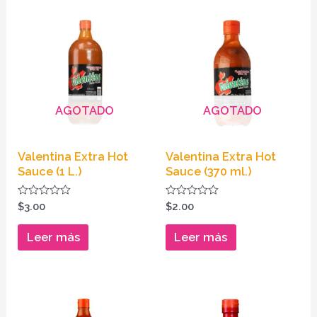
AGOTADO
AGOTADO
Valentina Extra Hot
Valentina Extra Hot
Sauce (1 L.)
Sauce (370 ml.)
Valorado
Valorado
$
3.00
$
2.00
en
en
0
0
de
de
Leer más
Leer más
5
5