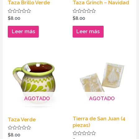
Taza Brillo Verde
Taza Grinch – Navidad
Valorado
Valorado
$
8.00
$
8.00
en
en
0
0
de
de
Leer más
Leer más
5
5
AGOTADO
AGOTADO
Tierra de San Juan (4
Taza Verde
piezas)
Valorado
$
8.00
en