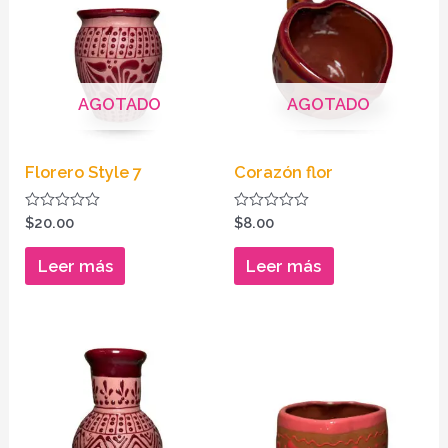
AGOTADO
AGOTADO
Florero Style 7
Corazón flor
Valorado
Valorado
$
20.00
$
8.00
en
en
0
0
de
de
Leer más
Leer más
5
5