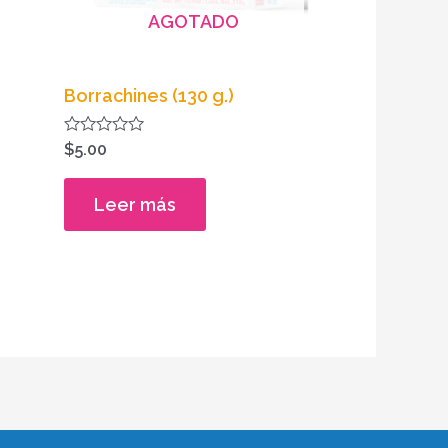
AGOTADO
Borrachines (130 g.)
Valorado
$
5.00
en
0
de
Leer más
5