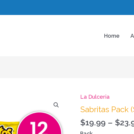
Home
A
La Dulceria
Sabritas
Pack
Sabritas Pack (
(Surtido)
$
19.99
–
$
23.
cantidad
Pack