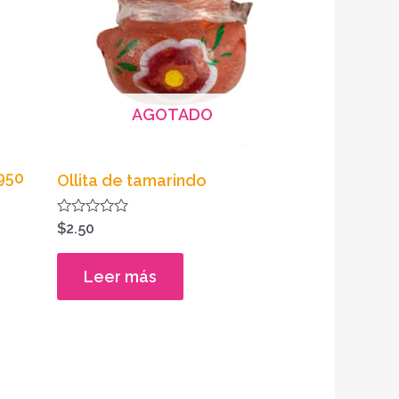
AGOTADO
(950
Ollita de tamarindo
Valorado
$
2.50
en
0
de
Leer más
5