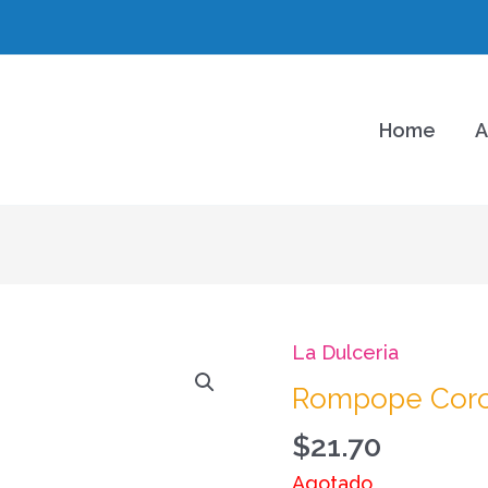
Home
A
La Dulceria
Rompope Coron
$
21.70
Agotado