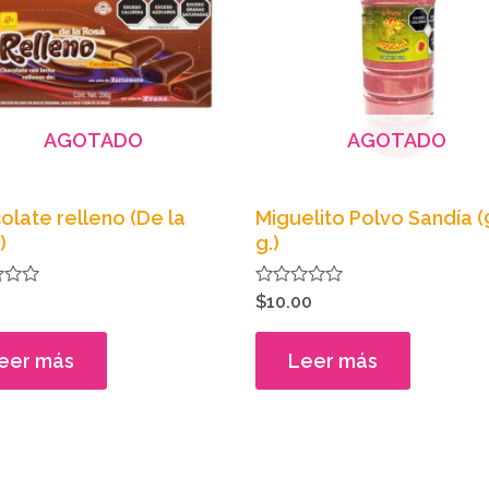
AGOTADO
AGOTADO
olate relleno (De la
Miguelito Polvo Sandía 
)
g.)
do
Valorado
$
10.00
en
0
de
eer más
Leer más
5