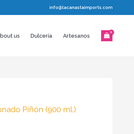
info@lacanastaimports.com
bout us
Dulcería
Artesanos
ado Piñón (900 ml.)