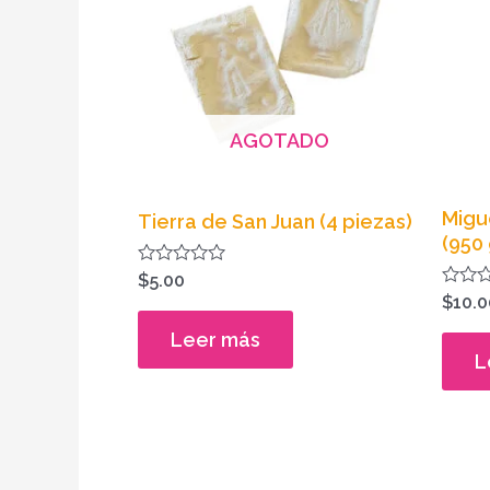
AGOTADO
Migu
Tierra de San Juan (4 piezas)
(950 
Valorado
$
5.00
en
Valora
$
10.0
0
en
de
0
Leer más
5
de
L
5