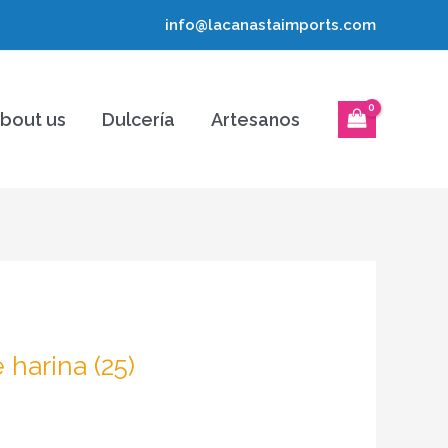
info@lacanastaimports.com
bout us
Dulcería
Artesanos
 harina (25)