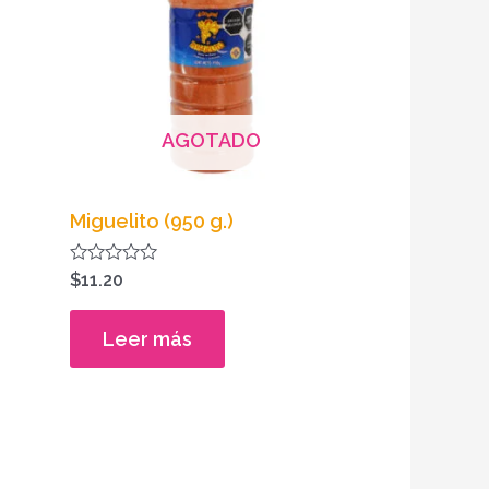
AGOTADO
Miguelito (950 g.)
Valorado
$
11.20
en
0
de
Leer más
5