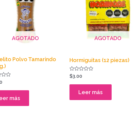
AGOTADO
AGOTADO
elito Polvo Tamarindo
Hormiguitas (12 piezas)
g.)
Valorado
$
3.00
en
do
0
0
de
Leer más
5
eer más