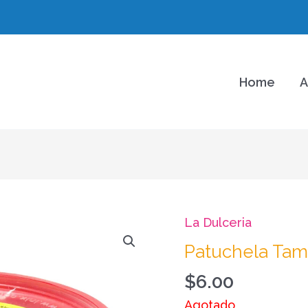
Home
A
La Dulceria
Patuchela Tama
$
6.00
Agotado