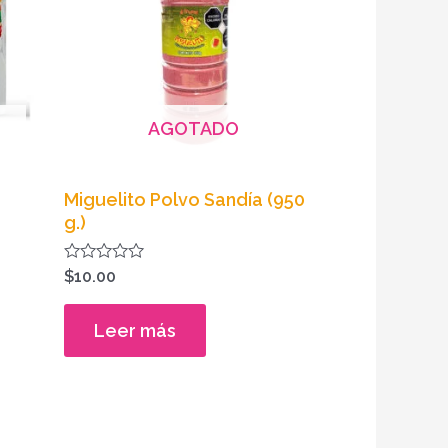
AGOTADO
Miguelito Polvo Sandía (950
g.)
Valorado
$
10.00
en
0
de
Leer más
5