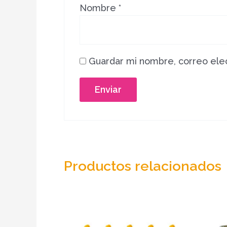
Nombre
*
Guardar mi nombre, correo elec
Productos relacionados
Este
product
tiene