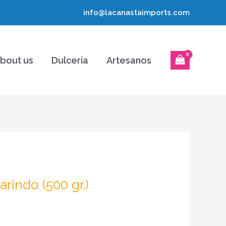
info@lacanastaimports.com
bout us
Dulcería
Artesanos
rindo (500 gr.)