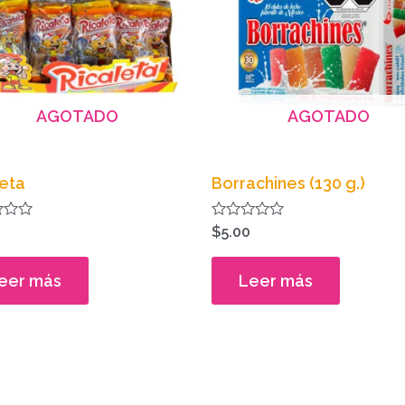
s
s.
s
AGOTADO
AGOTADO
leta
Borrachines (130 g.)
do
Valorado
$
5.00
en
0
de
eer más
Leer más
5
o