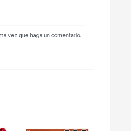
ima vez que haga un comentario.
Este
producto
tiene