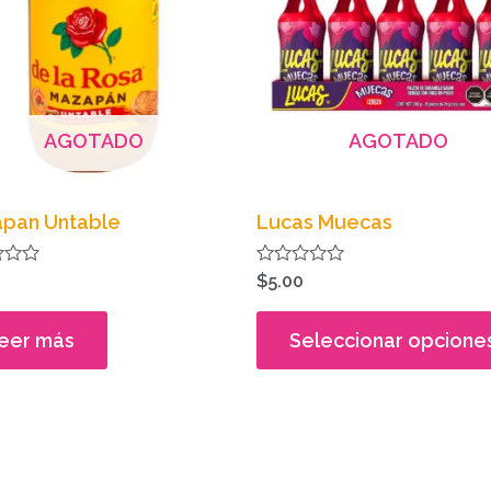
AGOTADO
AGOTADO
pan Untable
Lucas Muecas
do
Valorado
$
5.00
en
0
de
eer más
Seleccionar opcione
5