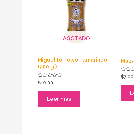
AGOTADO
Miguelito Polvo Tamarindo
Maza
(950 g.)
Valora
$
7.00
en
Valorado
$
10.00
0
en
de
0
L
5
de
Leer más
5