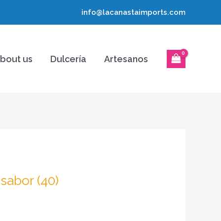
info@lacanastaimports.com
bout us
Dulcería
Artesanos
sabor (40)