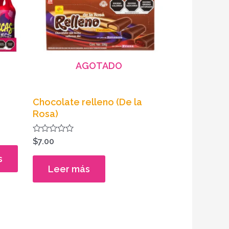
múltiples
variantes.
Las
opciones
AGOTADO
se
pueden
elegir
Chocolate relleno (De la
en
Rosa)
la
Valorado
página
$
7.00
en
de
0
s
de
Leer más
producto
5