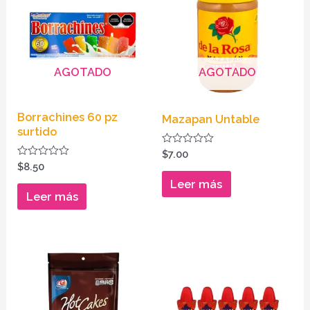
AGOTADO
AGOTADO
Borrachines 60 pz
Mazapan Untable
surtido
Valorado
$
7.00
en
Valorado
$
8.50
0
en
de
Leer más
0
5
de
Leer más
5