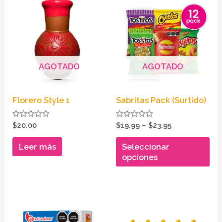
Es
range:
pr
$19.99
through
tie
$23.95
múl
var
AGOTADO
AGOTADO
La
opc
se
Florero Style 1
Sabritas Pack (Surtido)
pu
ele
Valorado
Valorado
$
20.00
$
19.99
–
$
23.95
en
en
en
0
0
de
de
Leer más
Seleccionar
la
5
5
opciones
pág
de
pr
Es
pr