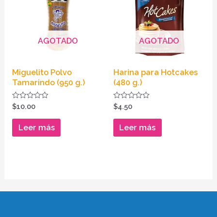
AGOTADO
AGOTADO
Miguelito Polvo
Harina para Hotcakes
Tamarindo (950 g.)
(480 g.)
Valorado
Valorado
$
10.00
$
4.50
en
en
0
0
de
de
Leer más
Leer más
5
5