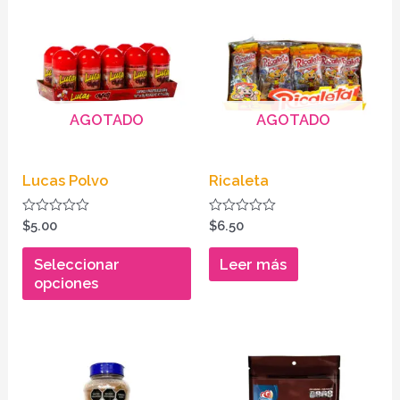
Este
producto
tiene
múltiples
variantes.
AGOTADO
AGOTADO
Las
opciones
se
Lucas Polvo
Ricaleta
pueden
elegir
Valorado
Valorado
$
5.00
$
6.50
en
en
en
0
0
de
de
Seleccionar
Leer más
la
5
5
opciones
página
de
producto