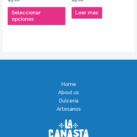
en
en
en
0
0
de
de
Seleccionar
Leer más
la
5
5
opciones
página
de
producto
Home
About us
Dulcería
Artesanos