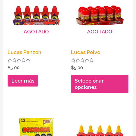
tie
múl
var
AGOTADO
AGOTADO
La
opc
se
Lucas Panzón
Lucas Polvo
pu
ele
Valorado
Valorado
$
5.00
$
5.00
en
en
en
0
0
de
de
Leer más
Seleccionar
la
5
5
opciones
pág
de
pr
Es
pr
tie